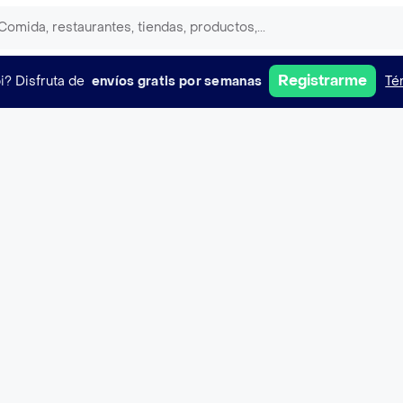
Registrarme
i?
Disfruta de
envíos gratis por semanas
Té