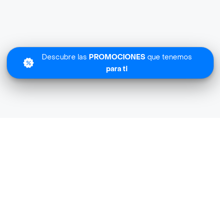
Descubre las
PROMOCIONES
que tenemos
para ti
Lo sentimos
Carulla Express Botao no tiene cobertura en tu zona.
Descubre
otras tiendas similares
cerca de ti.