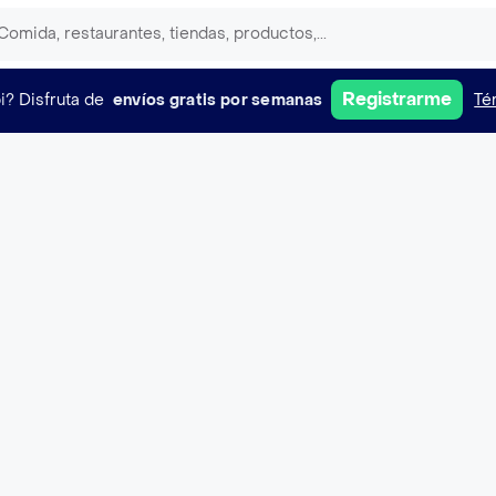
Registrarme
i?
Disfruta de
envíos gratis por semanas
Té