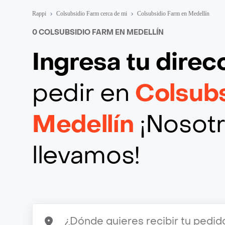
Rappi
Colsubsidio Farm cerca de mi
Colsubsidio Farm en Medellín
0 COLSUBSIDIO FARM EN MEDELLÍN
Ingresa tu direc
pedir en
Colsub
Medellín
¡Nosotr
llevamos!