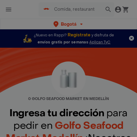
Bogotá
Regístrate
¿Nuevo en Rappi?
y disfruta de
envíos gratis por semanas
Aplican TyC
0 GOLFO SEAFOOD MARKET EN MEDELLÍN
Ingresa tu dirección
para
pedir en
Golfo Seafood