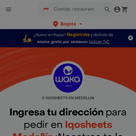
Bogotá
Regístrate
¿Nuevo en Rappi?
y disfruta de
envíos gratis por semanas
Aplican TyC
0 IQOSHEETS EN MEDELLÍN
Ingresa tu dirección
para
pedir en
Iqosheets