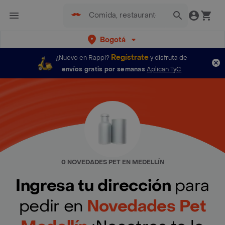
Bogotá
Regístrate
¿Nuevo en Rappi?
y disfruta de
envíos gratis por semanas
Aplican TyC
0 NOVEDADES PET EN MEDELLÍN
Ingresa tu dirección
para
pedir en
Novedades Pet