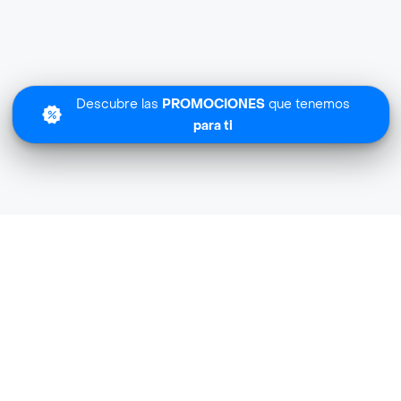
Descubre las
PROMOCIONES
que tenemos
para ti
Lo sentimos
Olimpica Super no tiene cobertura en tu zona.
Descubre
otras tiendas similares
cerca de ti.