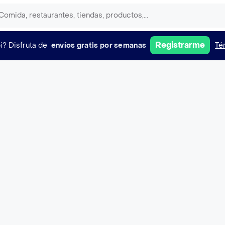
Registrarme
i?
Disfruta de
envíos gratis por semanas
Té