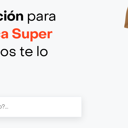
ción
para
ca Super
os te lo