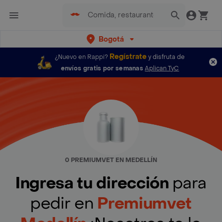
Bogotá
Regístrate
¿Nuevo en Rappi?
y disfruta de
envíos gratis por semanas
Aplican TyC
0 PREMIUMVET EN MEDELLÍN
Ingresa tu dirección
para
pedir en
Premiumvet