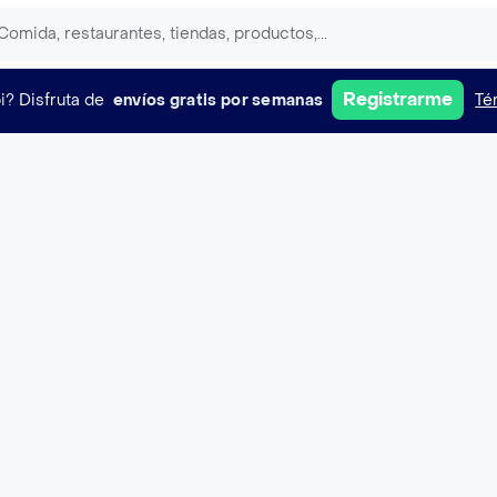
Registrarme
i?
Disfruta de
envíos gratis por semanas
Té