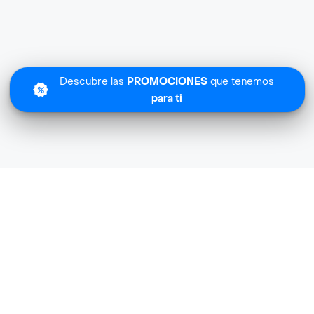
Descubre las
PROMOCIONES
que tenemos
para ti
Lo sentimos
Tienda Muni Licores no tiene cobertura en tu zona.
Descubre
otras tiendas similares
cerca de ti.