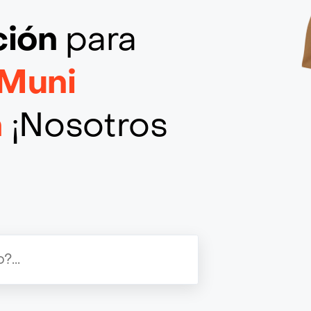
ción
para
 Muni
n
¡Nosotros