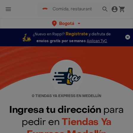
Bogotá
Regístrate
¿Nuevo en Rappi?
y disfruta de
envíos gratis por semanas
Aplican TyC
0 TIENDAS YA EXPRESS EN MEDELLÍN
Ingresa tu dirección
para
pedir en
Tiendas Ya