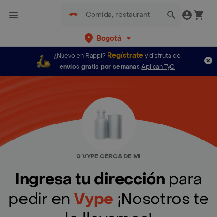
Bogotá
Regístrate
¿Nuevo en Rappi?
y disfruta de
envíos gratis por semanas
Aplican TyC
0 VYPE CERCA DE MI
Ingresa tu dirección
para
pedir en
Vype
¡Nosotros te