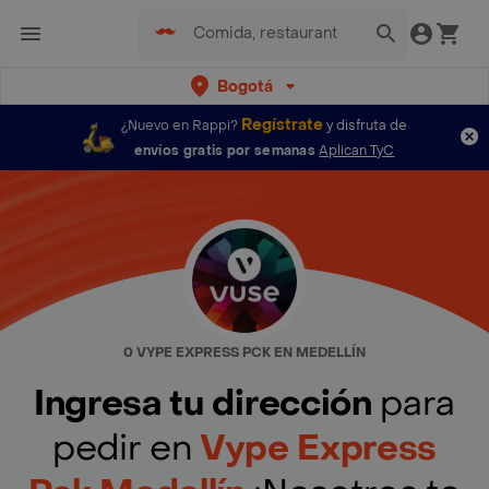
Bogotá
Regístrate
¿Nuevo en Rappi?
y disfruta de
envíos gratis por semanas
Aplican TyC
0 VYPE EXPRESS PCK EN MEDELLÍN
Ingresa tu dirección
para
pedir en
Vype Express