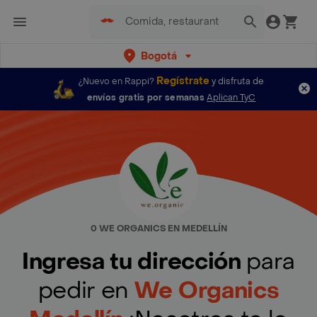
Bogotá
Regístrate
¿Nuevo en Rappi?
y disfruta de
envíos gratis por semanas
Aplican TyC
0 WE ORGANICS EN MEDELLÍN
Ingresa tu dirección
para
pedir en
We Organics