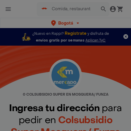
Bogotá
Regístrate
¿Nuevo en Rappi?
y disfruta de
envíos gratis por semanas
Aplican TyC
0 COLSUBSIDIO SUPER EN MOSQUERA/ FUNZA
Ingresa tu dirección
para
pedir en
Colsubsidio