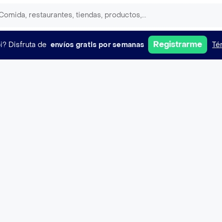
Registrarme
i?
Disfruta de
envíos gratis por semanas
Té