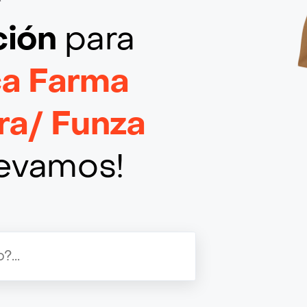
ción
para
ca Farma
ra/ Funza
llevamos!