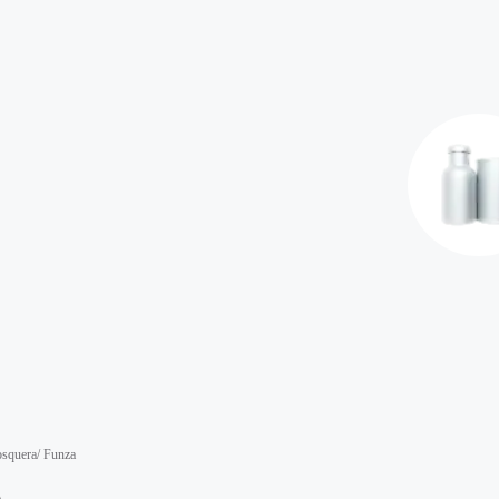
osquera/ Funza
A