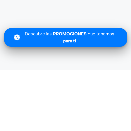
Descubre las
PROMOCIONES
que tenemos
para ti
Lo sentimos
Olimpica Farma Licores no tiene cobertura en tu zona.
Descubre
otras tiendas similares
cerca de ti.