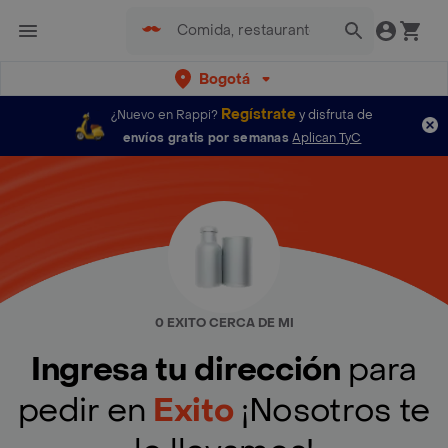
Bogotá
Regístrate
¿Nuevo en Rappi?
y disfruta de
envíos gratis por semanas
Aplican TyC
0 EXITO CERCA DE MI
Ingresa tu dirección
para
pedir en
Exito
¡Nosotros te