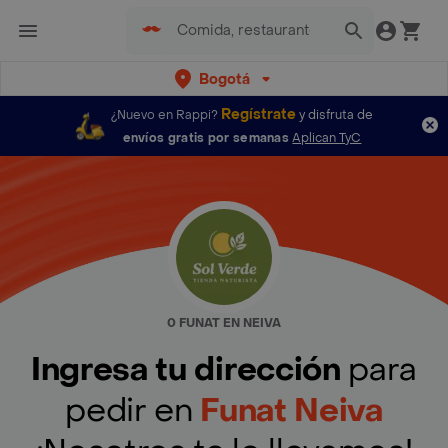
Bogotá
Regístrate
¿Nuevo en Rappi?
y disfruta de
envíos gratis por semanas
Aplican TyC
0 FUNAT EN NEIVA
Ingresa tu dirección
para
pedir en
Funat Neiva