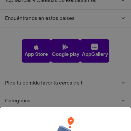
Top Marcas y Cadenas de Restaurantes
Encuéntranos en estos países
App Store
Google play
AppGallery
Pide tu comida favorita cerca de ti
Categorías
Únete a Rappi