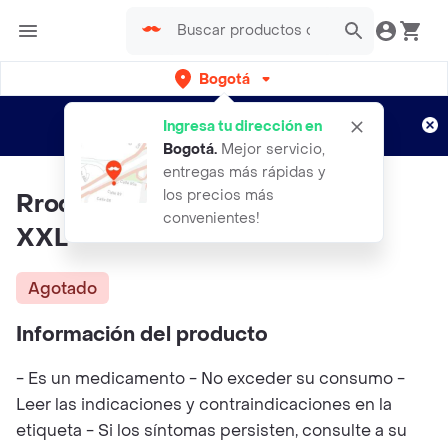
Bogotá
Regístrate
¿Nuevo en Rappi?
y disfruta de
Ingresa tu dirección en
envíos gratis por semanas
Aplican TyC
Bogotá
.
Mejor servicio,
entregas más rápidas y
los precios más
Rrodillera Estabilizador Rodilla
convenientes!
XXL
Agotado
Información del producto
- Es un medicamento - No exceder su consumo -
Leer las indicaciones y contraindicaciones en la
etiqueta - Si los síntomas persisten, consulte a su