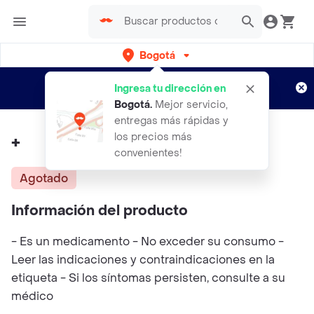
Bogotá
Regístrate
¿Nuevo en Rappi?
y disfruta de
Ingresa tu dirección en
envíos gratis por semanas
Aplican TyC
Bogotá
.
Mejor servicio,
entregas más rápidas y
los precios más
+
convenientes!
Agotado
Información del producto
- Es un medicamento - No exceder su consumo -
Leer las indicaciones y contraindicaciones en la
etiqueta - Si los síntomas persisten, consulte a su
médico