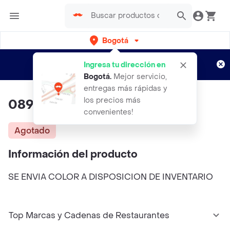
Bogotá
Regístrate
¿Nuevo en Rappi?
y disfruta de
Ingresa tu dirección en
envíos gratis por semanas
Aplican TyC
Bogotá
.
Mejor servicio,
entregas más rápidas y
los precios más
0891 Tanga
convenientes!
Agotado
Información del producto
SE ENVIA COLOR A DISPOSICION DE INVENTARIO
Top Marcas y Cadenas de Restaurantes