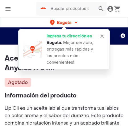
Bogotá
Regístrate
¿Nuevo en Rappi?
y disfruta de
Ingresa tu dirección en
envíos gratis por semanas
Aplican TyC
Bogotá
.
Mejor servicio,
entregas más rápidas y
los precios más
Aceite Labial Lip Oil Durazno
convenientes!
Anyeluz X 5 Ml
Agotado
Información del producto
Lip Oil es un aceite labial que transforma tus labios
en color, aroma y el sabor del durazno. Este producto
combina hidratación intensa y un acabado brillante