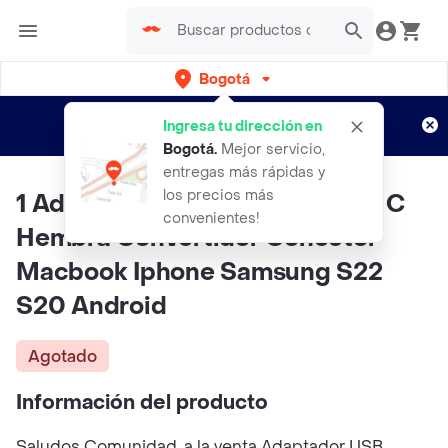
Bogotá
Regístrate
¿Nuevo en Rappi?
y disfruta de
Ingresa tu dirección en
envíos gratis por semanas
Aplican TyC
Bogotá
.
Mejor servicio,
entregas más rápidas y
los precios más
1 Adaptador Usb Macho A Tipo C
convenientes!
Hembra Convertidor Conector
Macbook Iphone Samsung S22
S20 Android
Agotado
Información del producto
Saludos Comunidad, a la venta Adaptador USB