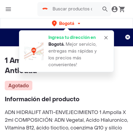
Bogotá
Regístrate
¿Nuevo en Rappi?
y disfruta de
Ingresa tu dirección en
envíos gratis por semanas
Aplican TyC
Bogotá
.
Mejor servicio,
entregas más rápidas y
los precios más
1 Ampolla Ad Hidralift Denova
convenientes!
Antiedad
Agotado
Información del producto
ADN HIDRALIFT ANTI-ENVEJECIMIENTO 1 Ampolla X
2ml COMPOSICIÓN: ADN Vegetal, Acido Hialuronico,
Vitamina B12, ácido tioctico, coenzima Q10 y silicio