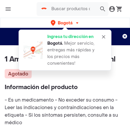
Bogotá
Regístrate
¿Nuevo en Rappi?
y disfruta de
Ingresa tu dirección en
envíos gratis por semanas
Aplican TyC
Bogotá
.
Mejor servicio,
entregas más rápidas y
los precios más
1 Ampolla Alpha Lipoico Plus 2ml
convenientes!
Agotado
Información del producto
- Es un medicamento - No exceder su consumo -
Leer las indicaciones y contraindicaciones en la
etiqueta - Si los síntomas persisten, consulte a su
médico