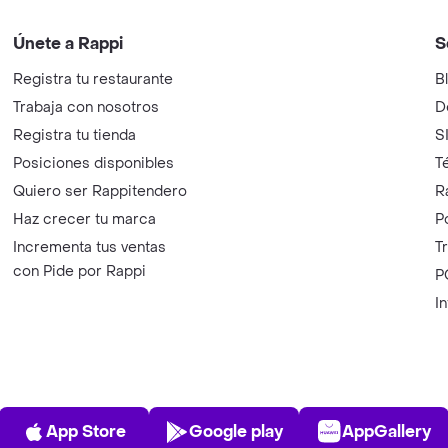
Únete a Rappi
S
Registra tu restaurante
B
Trabaja con nosotros
D
Registra tu tienda
S
Posiciones disponibles
T
Quiero ser Rappitendero
R
Haz crecer tu marca
P
Incrementa tus ventas
T
con Pide por Rappi
P
I
App Store
Play Store
AppGalle
App Store
Google play
AppGallery