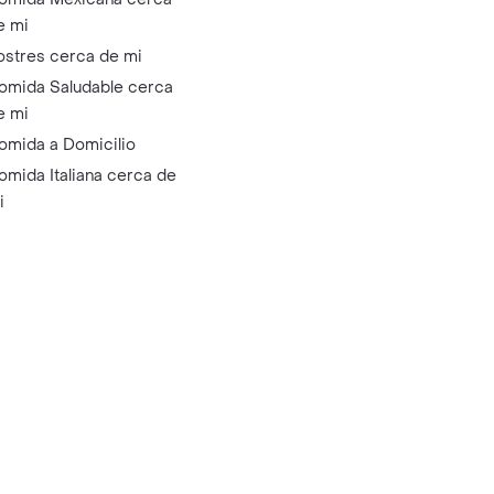
e mi
ostres cerca de mi
omida Saludable cerca
e mi
omida a Domicilio
omida Italiana cerca de
i