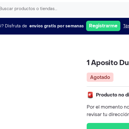
Registrarme
i?
Disfruta de
envíos gratis por semanas
Té
1 Aposito D
Agotado
Producto no d
Por el momento no
revisar tu direcció