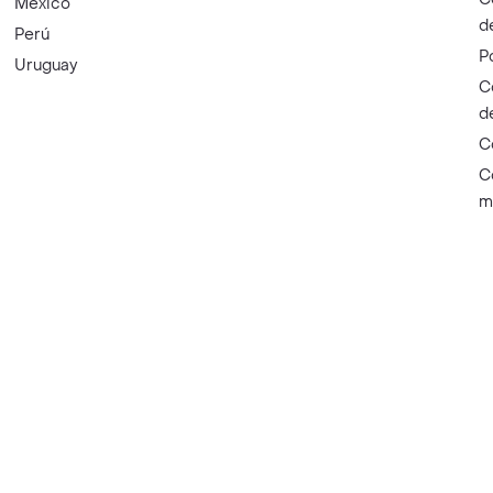
México
d
Perú
P
Uruguay
C
d
C
C
m