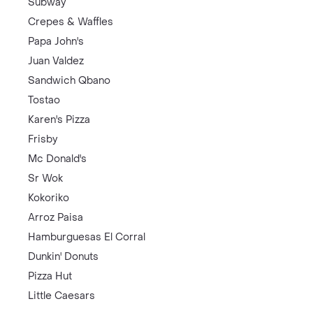
Subway
Crepes & Waffles
Papa John's
Juan Valdez
Sandwich Qbano
Tostao
Karen's Pizza
Frisby
Mc Donald's
Sr Wok
Kokoriko
Arroz Paisa
Hamburguesas El Corral
Dunkin' Donuts
Pizza Hut
Little Caesars