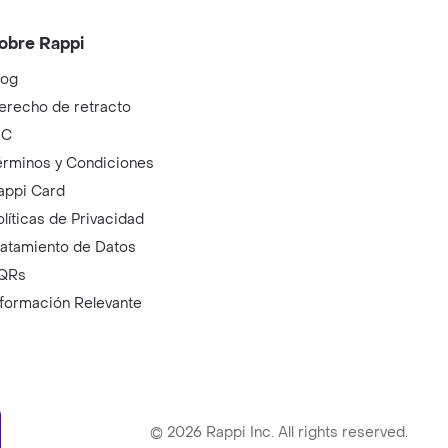
obre Rappi
log
erecho de retracto
IC
érminos y Condiciones
appi Card
olíticas de Privacidad
ratamiento de Datos
QRs
nformación Relevante
ry
©
2026
Rappi Inc. All rights reserved.