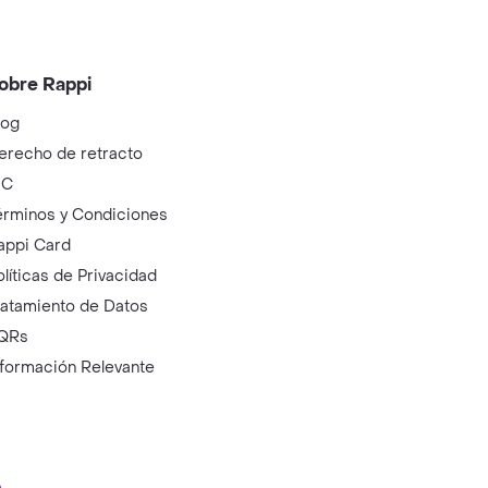
obre Rappi
log
erecho de retracto
IC
érminos y Condiciones
appi Card
olíticas de Privacidad
ratamiento de Datos
QRs
nformación Relevante