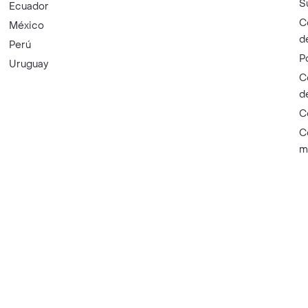
S
Ecuador
C
México
d
Perú
P
Uruguay
C
d
C
C
m