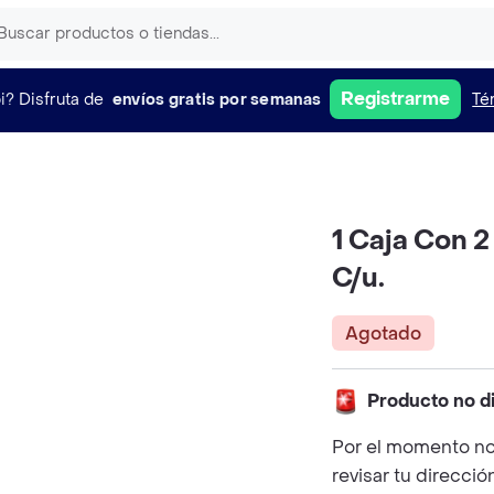
Registrarme
i?
Disfruta de
envíos gratis por semanas
Té
1 Caja Con 2
C/u.
Agotado
Producto no d
Por el momento no
revisar tu direcció