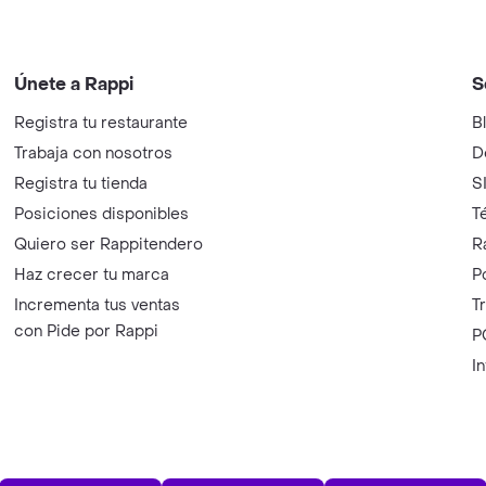
Únete a Rappi
S
Registra tu restaurante
B
Trabaja con nosotros
D
Registra tu tienda
S
Posiciones disponibles
T
Quiero ser Rappitendero
R
Haz crecer tu marca
P
Incrementa tus ventas
T
con Pide por Rappi
P
I