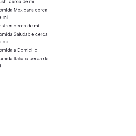
ushi cerca de mi
omida Mexicana cerca
e mi
ostres cerca de mi
omida Saludable cerca
e mi
omida a Domicilio
omida Italiana cerca de
i