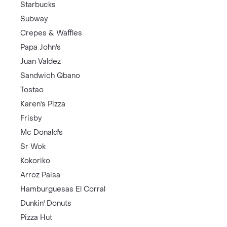
Starbucks
Subway
Crepes & Waffles
Papa John's
Juan Valdez
Sandwich Qbano
Tostao
Karen's Pizza
Frisby
Mc Donald's
Sr Wok
Kokoriko
Arroz Paisa
Hamburguesas El Corral
Dunkin' Donuts
Pizza Hut