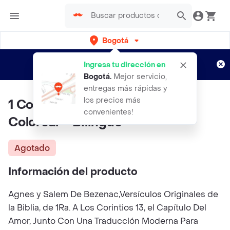
Bogotá
Regístrate
¿Nuevo en Rappi?
y disfruta de
Ingresa tu dirección en
envíos gratis por semanas
Aplican TyC
Bogotá
.
Mejor servicio,
entregas más rápidas y
los precios más
1 Corintios 13 - Cuaderno Para
convenientes!
Colorear - Bilingüe
Agotado
Información del producto
Agnes y Salem De Bezenac,Versículos Originales de
la Biblia, de 1Ra. A Los Corintios 13, el Capítulo Del
Amor, Junto Con Una Traducción Moderna Para