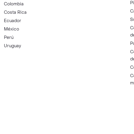
P
Colombia
C
Costa Rica
S
Ecuador
C
México
d
Perú
P
Uruguay
C
d
C
C
m