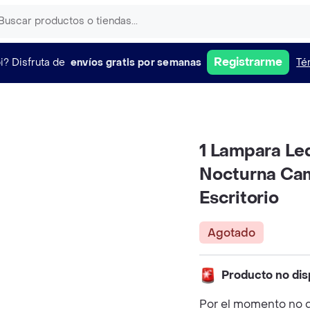
Registrarme
i?
Disfruta de
envíos gratis por semanas
Té
1 Lampara Led
Nocturna Ca
Escritorio
Agotado
Producto no dis
Por el momento no 