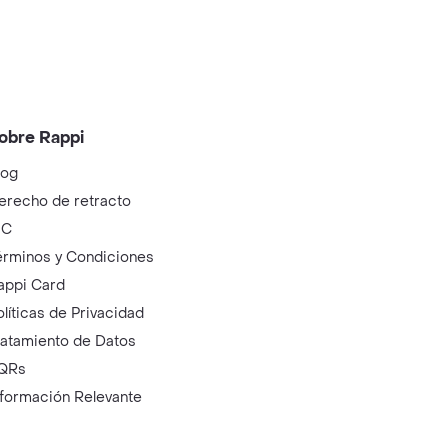
obre Rappi
log
erecho de retracto
IC
érminos y Condiciones
appi Card
olíticas de Privacidad
ratamiento de Datos
QRs
nformación Relevante