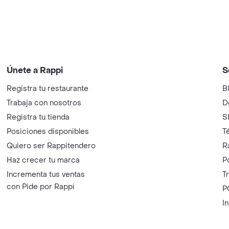
Únete a Rappi
S
Registra tu restaurante
B
Trabaja con nosotros
D
Registra tu tienda
S
Posiciones disponibles
T
Quiero ser Rappitendero
R
Haz crecer tu marca
P
Incrementa tus ventas
T
con Pide por Rappi
P
I