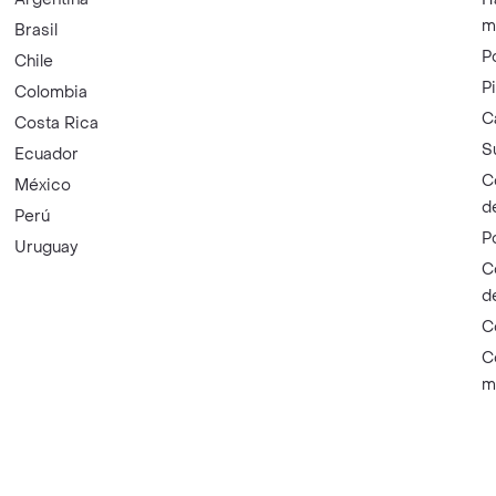
m
Brasil
P
Chile
P
Colombia
C
Costa Rica
S
Ecuador
C
México
d
Perú
P
Uruguay
C
d
C
C
m