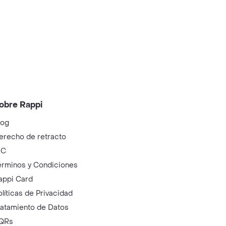
obre Rappi
log
erecho de retracto
IC
érminos y Condiciones
appi Card
olíticas de Privacidad
ratamiento de Datos
QRs