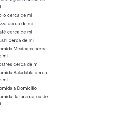
i
ollo cerca de mi
izza cerca de mi
afé cerca de mi
ushi cerca de mi
omida Mexicana cerca
e mi
ostres cerca de mi
omida Saludable cerca
e mi
omida a Domicilio
omida Italiana cerca de
i