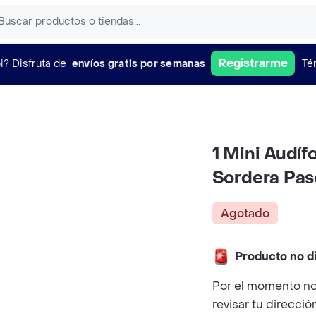
Registrarme
i?
Disfruta de
envíos gratis por semanas
Té
1 Mini Audíf
Sordera Pas
Agotado
Producto no d
Por el momento no
revisar tu direcció