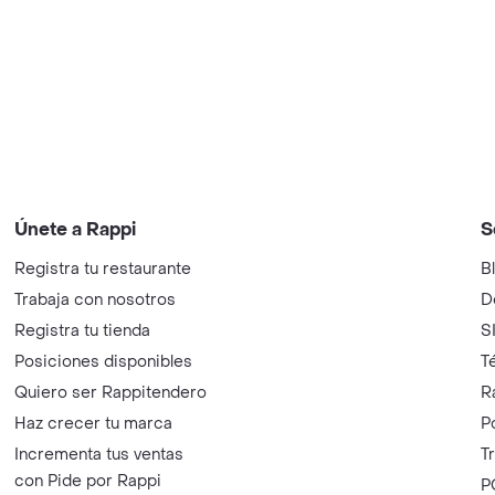
Únete a Rappi
S
Registra tu restaurante
B
Trabaja con nosotros
D
Registra tu tienda
S
Posiciones disponibles
T
Quiero ser Rappitendero
R
Haz crecer tu marca
P
Incrementa tus ventas
T
con Pide por Rappi
P