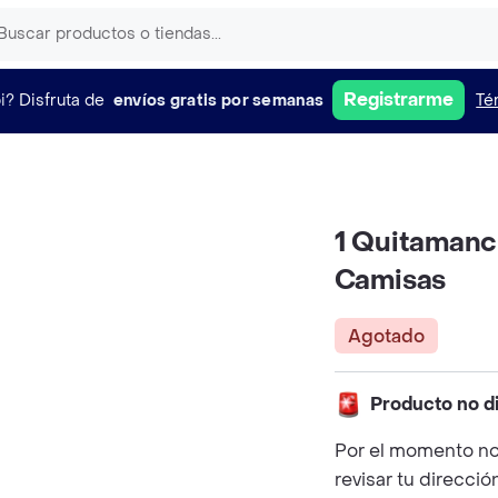
Registrarme
i?
Disfruta de
envíos gratis por semanas
Té
1 Quitamanc
Camisas
Agotado
Producto no d
Por el momento no
revisar tu direcció