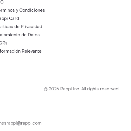
IC
érminos y Condiciones
appi Card
olíticas de Privacidad
ratamiento de Datos
QRs
nformación Relevante
ry
©
2026
Rappi Inc. All rights reserved.
ionesrappi@rappi.com