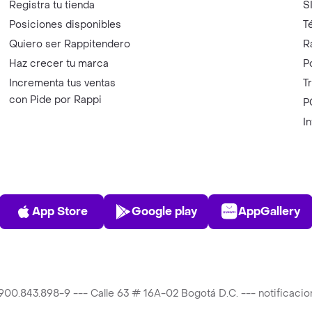
Registra tu tienda
S
Posiciones disponibles
T
Quiero ser Rappitendero
R
Haz crecer tu marca
P
Incrementa tus ventas
T
con Pide por Rappi
P
I
App Store
Play Store
AppGalle
App Store
Google play
AppGallery
T 900.843.898-9 --- Calle 63 # 16A-02 Bogotá D.C. --- notificac