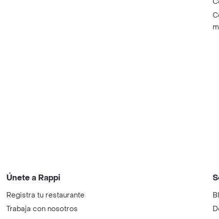
C
C
m
Únete a Rappi
S
Registra tu restaurante
B
Trabaja con nosotros
D