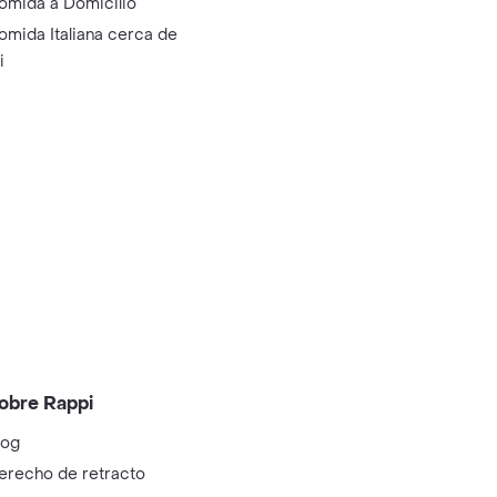
omida a Domicilio
omida Italiana cerca de
i
obre Rappi
log
erecho de retracto