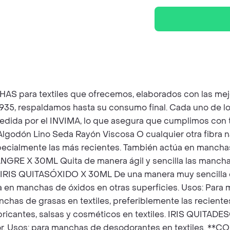
 para textiles que ofrecemos, elaborados con las mejore
35, respaldamos hasta su consumo final. Cada uno de lo
a por el INVIMA, lo que asegura que cumplimos con tod
 Algodón Lino Seda Rayón Viscosa O cualquier otra fibra 
especialmente las más recientes. También actúa en mancha
ANGRE X 30ML Quita de manera ágil y sencilla las mancha
s. IRIS QUITASÓXIDO X 30ML De una manera muy sencilla 
úa en manchas de óxidos en otras superficies. Usos: Para 
has de grasas en textiles, preferiblemente las reciente
ubricantes, salsas y cosméticos en textiles. IRIS QUITA
olor. Usos: para manchas de desodorantes en textiles.