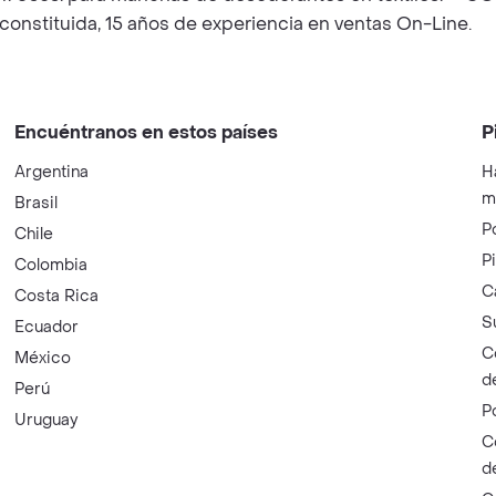
onstituida, 15 años de experiencia en ventas On-Line.
Encuéntranos en estos países
P
Argentina
H
m
Brasil
P
Chile
P
Colombia
C
Costa Rica
S
Ecuador
C
México
d
Perú
P
Uruguay
C
d