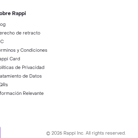
obre Rappi
log
erecho de retracto
IC
érminos y Condiciones
appi Card
olíticas de Privacidad
ratamiento de Datos
QRs
nformación Relevante
ry
©
2026
Rappi Inc. All rights reserved.