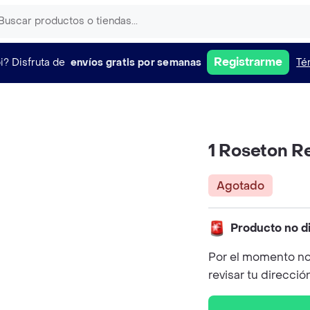
Registrarme
i?
Disfruta de
envíos gratis por semanas
Té
1 Roseton 
Agotado
Producto no d
Por el momento no
revisar tu direcció