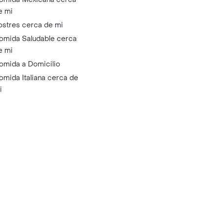
e mi
ostres cerca de mi
omida Saludable cerca
e mi
omida a Domicilio
omida Italiana cerca de
i