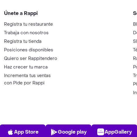
Únete a Rappi
S
Registra tu restaurante
B
Trabaja con nosotros
D
Registra tu tienda
S
Posiciones disponibles
T
Quiero ser Rappitendero
R
Haz crecer tu marca
P
Incrementa tus ventas
T
con Pide por Rappi
P
I
App Store
Play Store
AppGalle
App Store
Google play
AppGallery