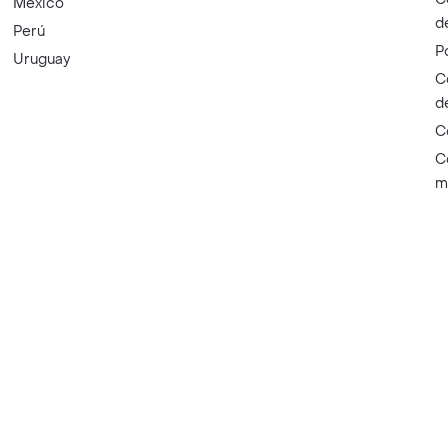
México
d
Perú
P
Uruguay
C
d
C
C
m