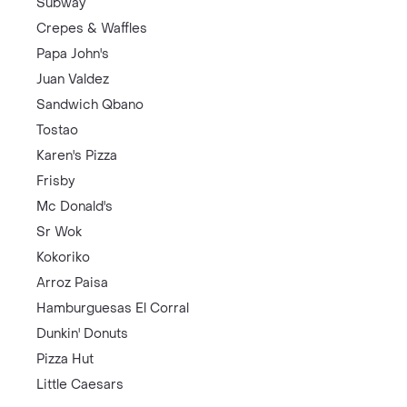
Subway
Crepes & Waffles
Papa John's
Juan Valdez
Sandwich Qbano
Tostao
Karen's Pizza
Frisby
Mc Donald's
Sr Wok
Kokoriko
Arroz Paisa
Hamburguesas El Corral
Dunkin' Donuts
Pizza Hut
Little Caesars