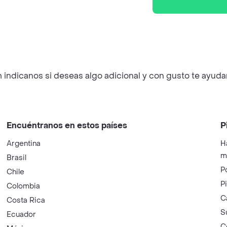
indicanos si deseas algo adicional y con gusto te ayud
Encuéntranos en estos países
P
Argentina
H
m
Brasil
P
Chile
P
Colombia
C
Costa Rica
S
Ecuador
C