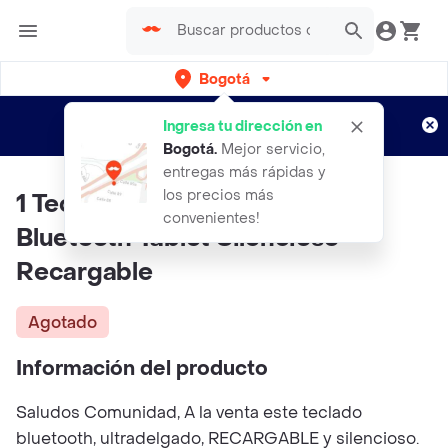
Bogotá
Regístrate
¿Nuevo en Rappi?
y disfruta de
Ingresa tu dirección en
envíos gratis por semanas
Aplican TyC
Bogotá
.
Mejor servicio,
entregas más rápidas y
los precios más
1 Teclado Portatil Inalambrico
convenientes!
Bluetooth Tablet Silencioso
Recargable
Agotado
Información del producto
Saludos Comunidad, A la venta este teclado
bluetooth, ultradelgado, RECARGABLE y silencioso.