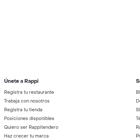
Únete a Rappi
S
Registra tu restaurante
B
Trabaja con nosotros
D
Registra tu tienda
S
Posiciones disponibles
T
Quiero ser Rappitendero
R
Haz crecer tu marca
P