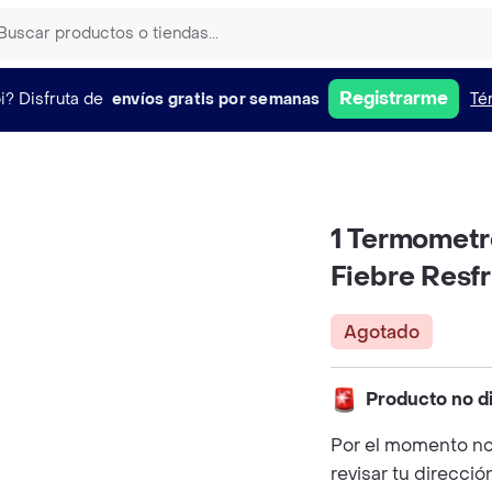
Registrarme
i?
Disfruta de
envíos gratis por semanas
Té
1 Termometr
Fiebre Resf
Agotado
Producto no d
Por el momento no
revisar tu direcció