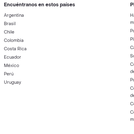
Encuéntranos en estos países
P
Argentina
H
m
Brasil
P
Chile
P
Colombia
C
Costa Rica
S
Ecuador
C
México
d
Perú
P
Uruguay
C
d
C
C
m