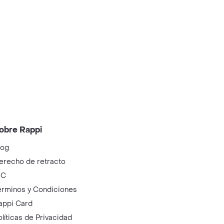
obre Rappi
log
erecho de retracto
IC
érminos y Condiciones
appi Card
olíticas de Privacidad