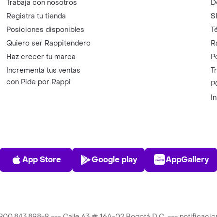
Trabaja con nosotros
D
Registra tu tienda
S
Posiciones disponibles
T
Quiero ser Rappitendero
R
Haz crecer tu marca
P
Incrementa tus ventas
T
con Pide por Rappi
P
I
App Store
Play Store
AppGalle
App Store
Google play
AppGallery
T 900.843.898-9 --- Calle 63 # 16A-02 Bogotá D.C. --- notificac