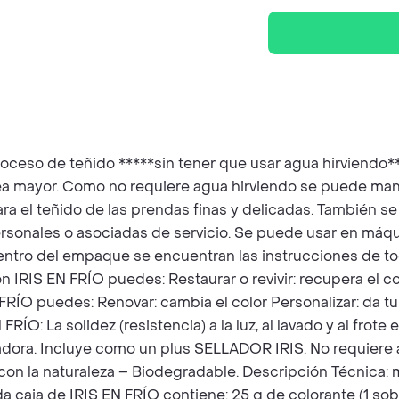
 de teñido *****sin tener que usar agua hirviendo*****. 
sea mayor. Como no requiere agua hirviendo se puede man
ara el teñido de las prendas finas y delicadas. También se
rsonales o asociadas de servicio. Se puede usar en máqu
 dentro del empaque se encuentran las instrucciones de to
on IRIS EN FRÍO puedes: Restaurar o revivir: recupera el c
 FRÍO puedes: Renovar: cambia el color Personalizar: da tu
RÍO: La solidez (resistencia) a la luz, al lavado y al frote
dora. Incluye como un plus SELLADOR IRIS. No requiere agu
n la naturaleza – Biodegradable. Descripción Técnica: mat
ada caja de IRIS EN FRÍO contiene: 25 g de colorante (1 sob