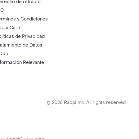
erecho de retracto
IC
érminos y Condiciones
appi Card
olíticas de Privacidad
ratamiento de Datos
QRs
nformación Relevante
ry
©
2026
Rappi Inc. All rights reserved.
ionesrappi@rappi.com