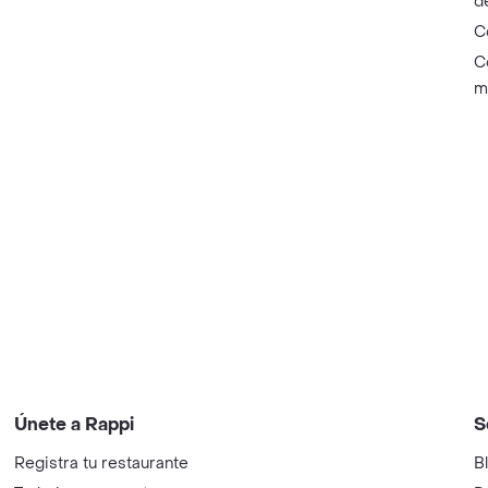
d
C
C
m
Únete a Rappi
S
Registra tu restaurante
B