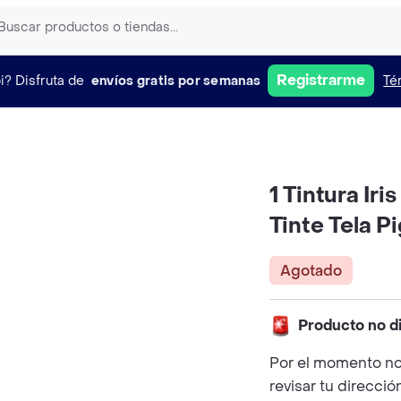
Registrarme
i?
Disfruta de
envíos gratis por semanas
Té
1 Tintura Ir
Tinte Tela P
Agotado
Producto no d
Por el momento no
revisar tu direcció