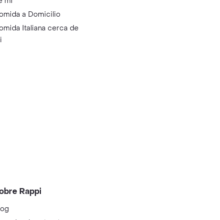
e mi
omida a Domicilio
omida Italiana cerca de
i
obre Rappi
log