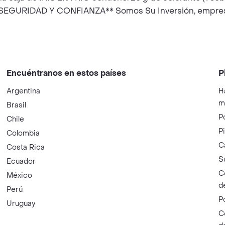
GURIDAD Y CONFIANZA** Somos Su Inversión, empresa 
Encuéntranos en estos países
P
Argentina
H
m
Brasil
P
Chile
P
Colombia
C
Costa Rica
S
Ecuador
C
México
d
Perú
P
Uruguay
C