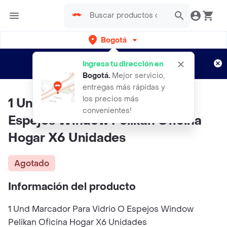
Bogotá
Regístrate
¿Nuevo en Rappi?
y disfruta de
Ingresa tu dirección en
envíos gratis por semanas
Aplican TyC
Bogotá
.
Mejor servicio,
entregas más rápidas y
los precios más
1 Und Marcador Para Vidrio O
convenientes!
Espejos Window Pelikan Oficina
Hogar X6 Unidades
Agotado
Información del producto
1 Und Marcador Para Vidrio O Espejos Window
Pelikan Oficina Hogar X6 Unidades