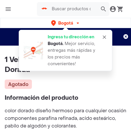
Bogotá
Regístrate
¿Nuevo en Rappi?
y disfruta de
Ingresa tu dirección en
envíos gratis por semanas
Aplican TyC
Bogotá
.
Mejor servicio,
entregas más rápidas y
los precios más
1 Vela Signo De Interrogación
convenientes!
Dorada
Agotado
Información del producto
color dorado diseño hermoso para cualquier ocasión
componentes parafina refinada, acido esteárico,
pabilo de algodón y colorantes.