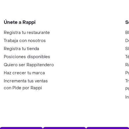
Únete a Rappi
S
Registra tu restaurante
B
Trabaja con nosotros
D
Registra tu tienda
S
Posiciones disponibles
T
Quiero ser Rappitendero
R
Haz crecer tu marca
P
Incrementa tus ventas
T
con Pide por Rappi
P
I