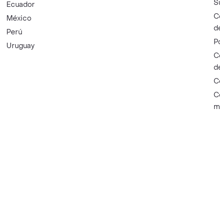
S
Ecuador
C
México
d
Perú
P
Uruguay
C
d
C
C
m