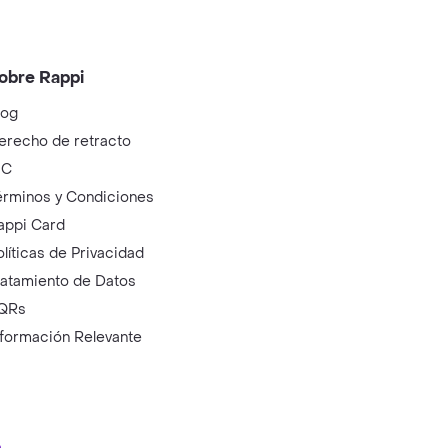
obre Rappi
log
erecho de retracto
IC
érminos y Condiciones
appi Card
olíticas de Privacidad
ratamiento de Datos
QRs
nformación Relevante