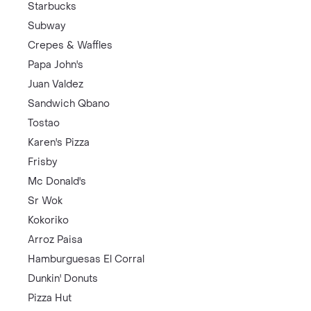
Starbucks
Subway
Crepes & Waffles
Papa John's
Juan Valdez
Sandwich Qbano
Tostao
Karen's Pizza
Frisby
Mc Donald's
Sr Wok
Kokoriko
Arroz Paisa
Hamburguesas El Corral
Dunkin' Donuts
Pizza Hut