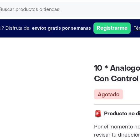
Registrarme
i?
Disfruta de
envíos gratis por semanas
Té
10 * Analog
Con Control
Agotado
Producto no d
Por el momento no
revisar tu direcció