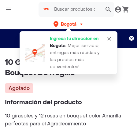
Bogotá
Regístrate
¿Nuevo en Rappi?
y disfruta de
Ingresa tu dirección en
envíos gratis por semanas
Aplican TyC
Bogotá
.
Mejor servicio,
entregas más rápidas y
los precios más
10 Girasoles Y 12 Rosas En
convenientes!
Bouquet De Regalo
Agotado
Información del producto
10 girasoles y 12 rosas en bouquet color Amarilla
perfectas para el Agradecimiento