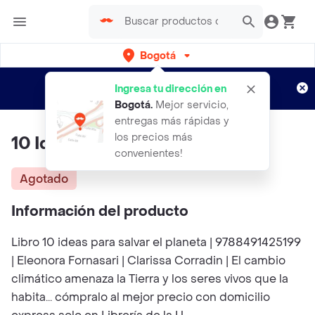
Bogotá
Regístrate
¿Nuevo en Rappi?
y disfruta de
Ingresa tu dirección en
envíos gratis por semanas
Aplican TyC
Bogotá
.
Mejor servicio,
entregas más rápidas y
los precios más
10 Ideas Para Salvar El Planeta
convenientes!
Agotado
Información del producto
Libro 10 ideas para salvar el planeta | 9788491425199
| Eleonora Fornasari | Clarissa Corradin | El cambio
climático amenaza la Tierra y los seres vivos que la
habita... cómpralo al mejor precio con domicilio