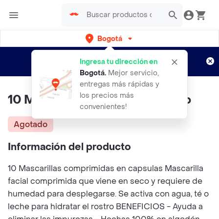
Bogotá
Regístrate
¿Nuevo en Rappi?
y disfruta de
Ingresa tu dirección en
envíos gratis por semanas
Aplican TyC
Bogotá
.
Mejor servicio,
entregas más rápidas y
los precios más
10 Mascarillas Comprimida Velo
convenientes!
Agotado
Información del producto
10 Mascarillas comprimidas en capsulas Mascarilla
facial comprimida que viene en seco y requiere de
humedad para desplegarse. Se activa con agua, té o
leche para hidratar el rostro BENEFICIOS - Ayuda a