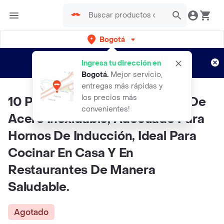
Bogotá
Regístrate
¿Nuevo en Rappi?
y disfruta de
Ingresa tu dirección en
envíos gratis por semanas
Aplican TyC
Bogotá
.
Mejor servicio,
entregas más rápidas y
los precios más
10 Piezas De Juego De Cocina De
convenientes!
Acero Inoxidable, Adecuado Para
Hornos De Inducción, Ideal Para
Cocinar En Casa Y En
Restaurantes De Manera
Saludable.
Agotado