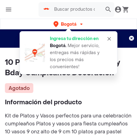
Bogotá
Regístrate
¿Nuevo en Rappi?
y disfruta de
Ingresa tu dirección en
envíos gratis por semanas
Aplican TyC
Bogotá
.
Mejor servicio,
entregas más rápidas y
los precios más
10 Platos 10 Vasos Fiesta Happy
convenientes!
Bday Cumpleaños Decoracion
Agotado
Información del producto
Kit de Platos y Vasos perfectos para una celebración
cumpleaños Platos y vasos para fiesta cumpleaños
10 vasos 9 onz alto de 9 cm 10 platos para pastel