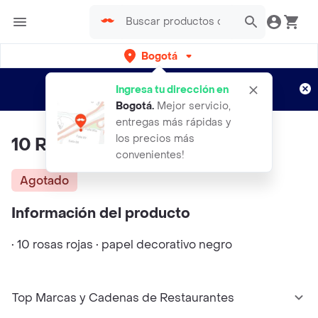
Bogotá
Regístrate
¿Nuevo en Rappi?
y disfruta de
Ingresa tu dirección en
envíos gratis por semanas
Aplican TyC
Bogotá
.
Mejor servicio,
entregas más rápidas y
los precios más
10 Rosas Rojas
convenientes!
Agotado
Información del producto
• 10 rosas rojas • papel decorativo negro
Top Marcas y Cadenas de Restaurantes