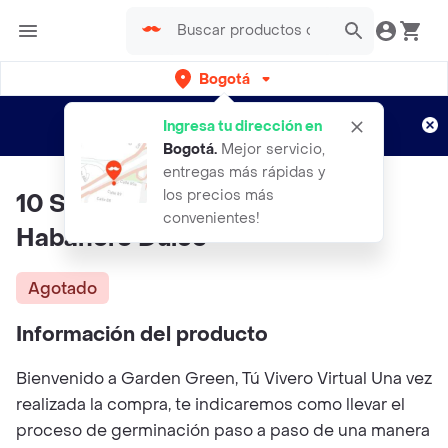
Bogotá
Regístrate
¿Nuevo en Rappi?
y disfruta de
Ingresa tu dirección en
envíos gratis por semanas
Aplican TyC
Bogotá
.
Mejor servicio,
entregas más rápidas y
los precios más
10 Semillas Orgánicas De Ají
convenientes!
Habanero Dulce
Agotado
Información del producto
Bienvenido a Garden Green, Tú Vivero Virtual Una vez
realizada la compra, te indicaremos como llevar el
proceso de germinación paso a paso de una manera