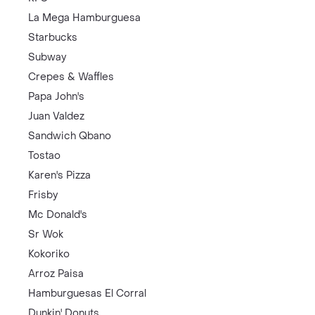
La Mega Hamburguesa
Starbucks
Subway
Crepes & Waffles
Papa John's
Juan Valdez
Sandwich Qbano
Tostao
Karen's Pizza
Frisby
Mc Donald's
Sr Wok
Kokoriko
Arroz Paisa
Hamburguesas El Corral
Dunkin' Donuts