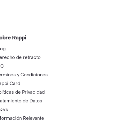
obre Rappi
log
erecho de retracto
IC
érminos y Condiciones
appi Card
olíticas de Privacidad
ratamiento de Datos
QRs
nformación Relevante