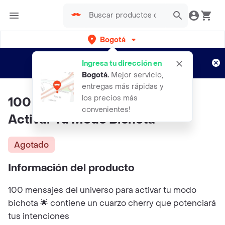
Bogotá
Regístrate
¿Nuevo en Rappi?
y disfruta de
Ingresa tu dirección en
envíos gratis por semanas
Aplican TyC
Bogotá
.
Mejor servicio,
entregas más rápidas y
los precios más
100 Mesajes Del Universo Para
convenientes!
Activar Tu Modo Bichota
Agotado
Información del producto
100 mensajes del universo para activar tu modo
bichota 🌟 contiene un cuarzo cherry que potenciará
tus intenciones