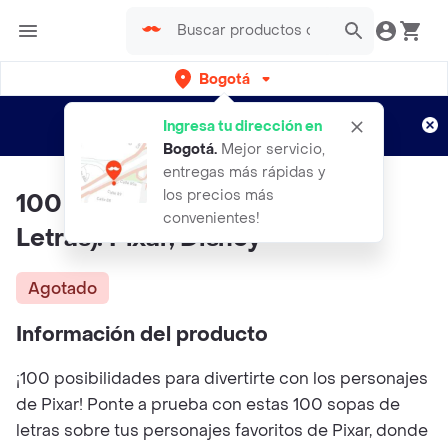
Bogotá
Regístrate
¿Nuevo en Rappi?
y disfruta de
Ingresa tu dirección en
envíos gratis por semanas
Aplican TyC
Bogotá
.
Mejor servicio,
entregas más rápidas y
los precios más
100 Pasatiempos (sopas De
convenientes!
Letras). Pixar, Disney
Agotado
Información del producto
¡100 posibilidades para divertirte con los personajes
de Pixar! Ponte a prueba con estas 100 sopas de
letras sobre tus personajes favoritos de Pixar, donde