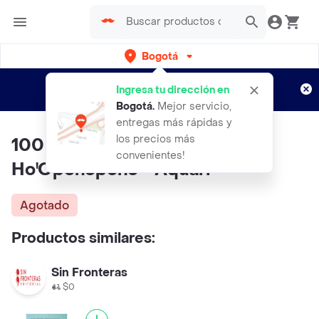
Bogotá
Regístrate
¿Nuevo en Rappi?
y disfruta de
Ingresa tu dirección en
envíos gratis por semanas
Aplican TyC
Bogotá
.
Mejor servicio,
entregas más rápidas y
los precios más
100 Preguntas Sobre el
convenientes!
Ho'Oponopono - Aquari
Agotado
Productos similares:
Sin Fronteras
$0