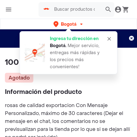
Bogotá
Regístrate
¿Nuevo en Rappi?
y disfruta de
Ingresa tu dirección en
envíos gratis por semanas
Aplican TyC
Bogotá
.
Mejor servicio,
entregas más rápidas y
los precios más
100 Rosas Amarillas
convenientes!
Agotado
Información del producto
rosas de calidad exportacion Con Mensaje
Personalizado, máximo de 30 caracteres (Dejar el
mensaje en el chat, los comentarios no se
previsualizan para la tienda por lo que si se dejan allí