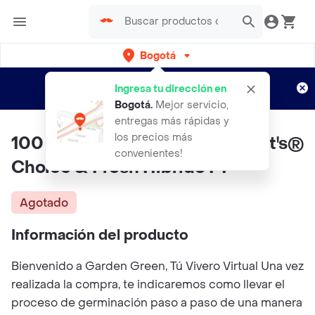
Bogotá
Regístrate
¿Nuevo en Rappi?
y disfruta de
Ingresa tu dirección en
envíos gratis por semanas
Aplican TyC
Bogotá
.
Mejor servicio,
entregas más rápidas y
los precios más
100 Semillas De Girasol Vincent's®
convenientes!
Choice & Fresh Híbrido F1
Agotado
Información del producto
Bienvenido a Garden Green, Tú Vivero Virtual Una vez
realizada la compra, te indicaremos como llevar el
proceso de germinación paso a paso de una manera