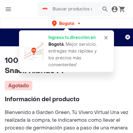
Bogotá
Regístrate
¿Nuevo en Rappi?
y disfruta de
Ingresa tu dirección en
envíos gratis por semanas
Aplican TyC
Bogotá
.
Mejor servicio,
entregas más rápidas y
los precios más
100 Semillas De Pepino Quick
convenientes!
Snack Híbrido F1
Agotado
Información del producto
Bienvenido a Garden Green, Tú Vivero Virtual Una vez
realizada la compra, te indicaremos como llevar el
proceso de germinación paso a paso de una manera